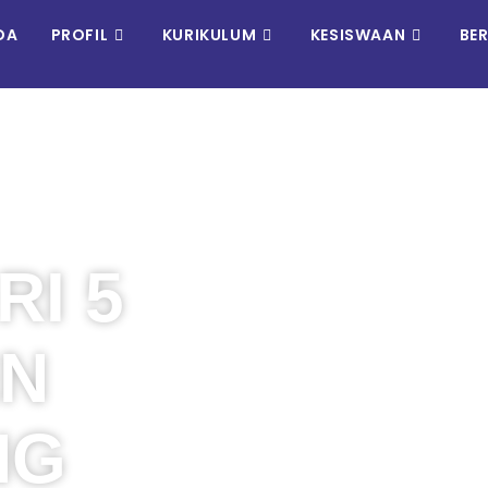
DA
PROFIL
KURIKULUM
KESISWAAN
BE
I 5
EN
NG