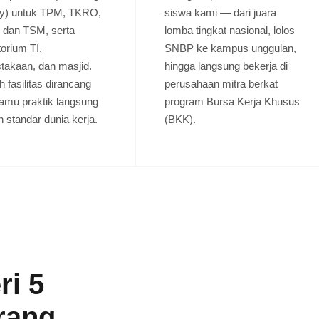
ry) untuk TPM, TKRO,
siswa kami — dari juara
 dan TSM, serta
lomba tingkat nasional, lolos
torium TI,
SNBP ke kampus unggulan,
takaan, dan masjid.
hingga langsung bekerja di
h fasilitas dirancang
perusahaan mitra berkat
amu praktik langsung
program Bursa Kerja Khusus
 standar dunia kerja.
(BKK).
i 5
rang