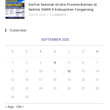
Daftar Sekolah Gratis Provinsi Banten di
Sekitar SMKN 5 Kabupaten Tangerang
JUNI 18, 2026
/
0 COMMENTS
Calendar
SEPTEMBER 2025
S
S
R
K
J
S
M
1
2
3
4
5
6
7
8
9
10
11
12
13
14
15
16
17
18
19
20
21
22
23
24
25
26
27
28
29
30
« Agu
Okt »