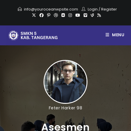
info@youroceanwpsite.com
Login
/
Register
MENU
Feter Harker 98
Asesmen