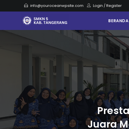
info@youroceanwpsite.com
Login
/
Register
BERANDA
Prest
Juara M