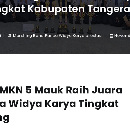
ngkat Kabupaten Tanger
i
Marching Band
,
Panca Widya Karya
,
prestasi
Novemb
SMKN 5 Mauk Raih Juara
a Widya Karya Tingkat
ng