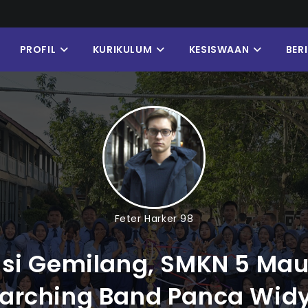
PROFIL
KURIKULUM
KESISWAAN
BER
Feter Harker 98
asi Gemilang, SMKN 5 Mau
arching Band Panca Wid