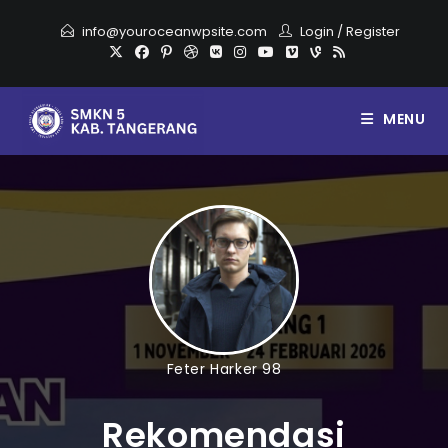
info@youroceanwpsite.com
Login
/
Register
MENU
Feter Harker 98
Rekomendasi