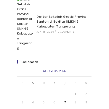
Daftar Sekolah Gratis Provinsi
Banten di Sekitar SMKN 5
Kabupaten Tangerang
JUNI 18, 2026
/
0 COMMENTS
Calendar
AGUSTUS 2026
S
S
R
K
J
S
M
1
2
3
4
5
6
7
8
9