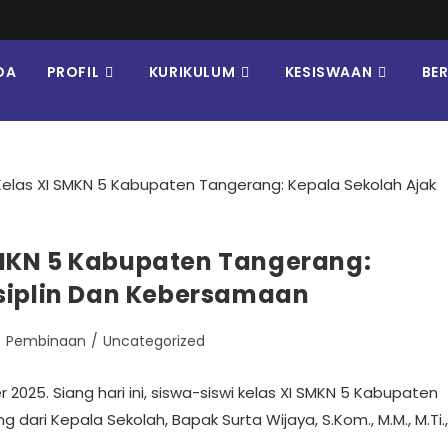
DA
PROFIL
KURIKULUM
KESISWAAN
BE
MKN 5 Kabupaten Tangerang:
isiplin Dan Kebersamaan
/
Pembinaan
/
Uncategorized
025. Siang hari ini, siswa-siswi kelas XI SMKN 5 Kabupaten
ari Kepala Sekolah, Bapak Surta Wijaya, S.Kom., M.M., M.Ti.