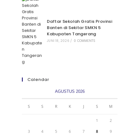
Daftar Sekolah Gratis Provinsi
Banten di Sekitar SMKN 5
Kabupaten Tangerang
JUNI 18, 2026
/
0 COMMENTS
Calendar
AGUSTUS 2026
S
S
R
K
J
S
M
1
2
3
4
5
6
7
8
9