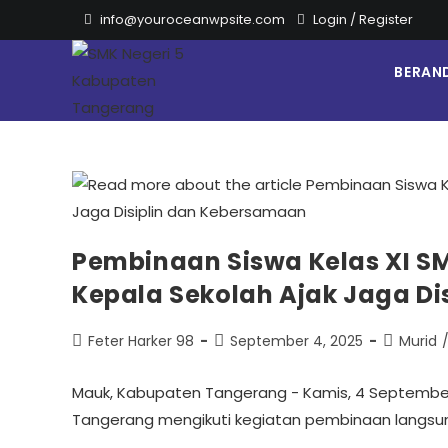
info@youroceanwpsite.com
Login
/
Register
BERAN
Pembinaan Siswa Kelas XI S
Kepala Sekolah Ajak Jaga D
Feter Harker 98
September 4, 2025
Murid
Mauk, Kabupaten Tangerang - Kamis, 4 September 2
Tangerang mengikuti kegiatan pembinaan langsung d