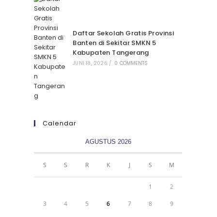
Daftar Sekolah Gratis Provinsi
Banten di Sekitar SMKN 5
Kabupaten Tangerang
JUNI 18, 2026
/
0 COMMENTS
Calendar
AGUSTUS 2026
S
S
R
K
J
S
M
1
2
3
4
5
6
7
8
9