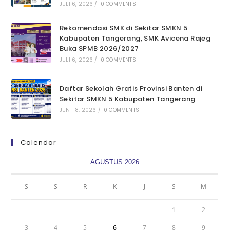
JULI 6, 2026
/
0 COMMENTS
Rekomendasi SMK di Sekitar SMKN 5
Kabupaten Tangerang, SMK Avicena Rajeg
Buka SPMB 2026/2027
JULI 6, 2026
/
0 COMMENTS
Daftar Sekolah Gratis Provinsi Banten di
Sekitar SMKN 5 Kabupaten Tangerang
JUNI 18, 2026
/
0 COMMENTS
Calendar
AGUSTUS 2026
S
S
R
K
J
S
M
1
2
3
4
5
6
7
8
9