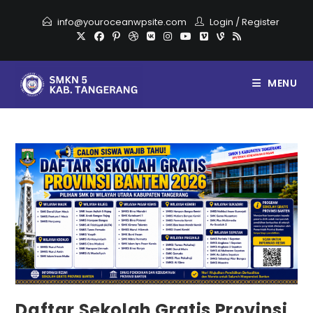
info@youroceanwpsite.com
Login
/
Register
MENU
Daftar Sekolah Gratis Provinsi