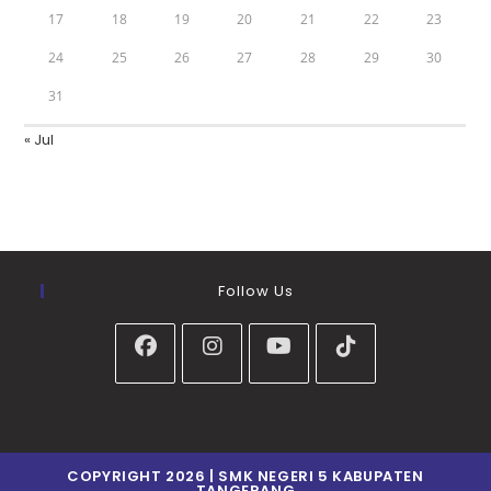
17
18
19
20
21
22
23
24
25
26
27
28
29
30
31
« Jul
Follow Us
COPYRIGHT 2026 | SMK NEGERI 5 KABUPATEN
TANGERANG