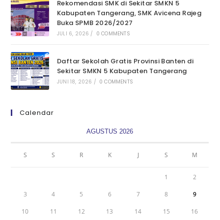
Rekomendasi SMK di Sekitar SMKN 5
Kabupaten Tangerang, SMK Avicena Rajeg
Buka SPMB 2026/2027
JULI 6, 2026
/
0 COMMENTS
Daftar Sekolah Gratis Provinsi Banten di
Sekitar SMKN 5 Kabupaten Tangerang
JUNI 18, 2026
/
0 COMMENTS
Calendar
AGUSTUS 2026
S
S
R
K
J
S
M
1
2
3
4
5
6
7
8
9
10
11
12
13
14
15
16