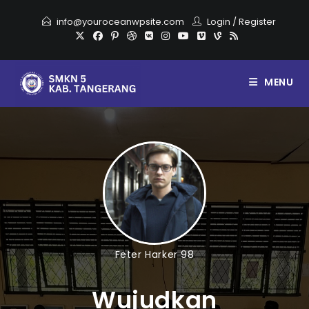
info@youroceanwpsite.com
Login
/
Register
MENU
Feter Harker 98
Wujudkan