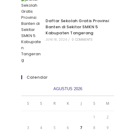
Daftar Sekolah Gratis Provinsi
Banten di Sekitar SMKN 5
Kabupaten Tangerang
JUNI 18, 2026
/
0 COMMENTS
Calendar
AGUSTUS 2026
S
S
R
K
J
S
M
1
2
3
4
5
6
7
8
9